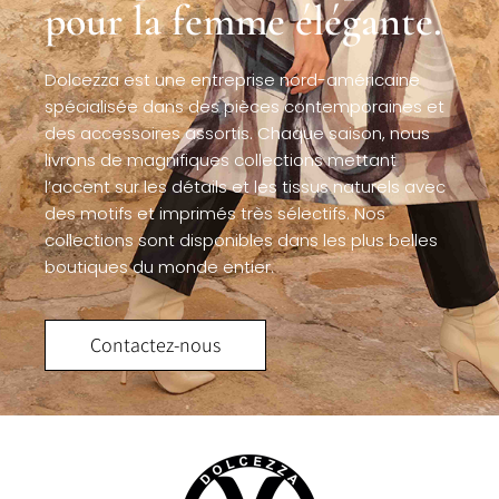
pour la femme élégante.
Dolcezza est une entreprise nord-américaine
spécialisée dans des pièces contemporaines et
des accessoires assortis. Chaque saison, nous
livrons de magnifiques collections mettant
l’accent sur les détails et les tissus naturels avec
des motifs et imprimés très sélectifs. Nos
collections sont disponibles dans les plus belles
boutiques du monde entier.
Contactez-nous