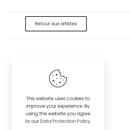
Retour aux artistes
Contact us
Dolcezza Inc.
This website uses cookies to
225, Chabanel Ouest,
improve your experience. By
Suite 805 Montréal,
using this website you agree
QC, Canada H2N 2C9
to our
Data Protection Policy
.