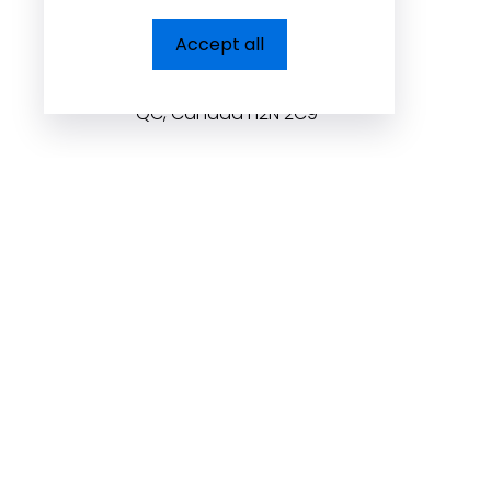
Dolcezza Inc.
Accept all
225, Chabanel Ouest,
Suite 805 Montréal,
QC, Canada H2N 2C9