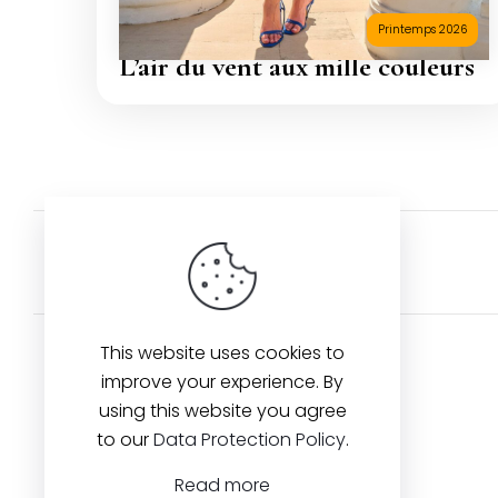
Printemps 2026
L’air du vent aux mille couleurs
Retour aux artistes
This website uses cookies to
improve your experience. By
using this website you agree
Contact us
to our
Data Protection Policy
.
Read more