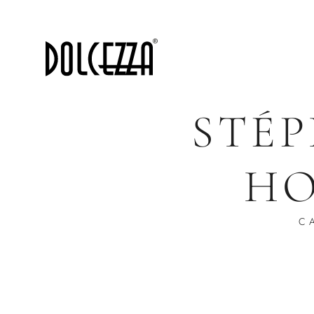
STÉP
HO
C