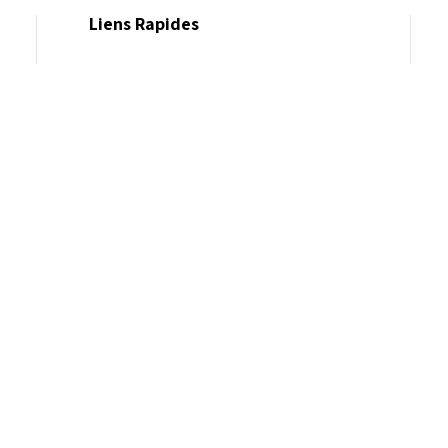
Liens Rapides
Actualités Dolcezza
Salons Professionnels à Venir
Devenez un Revendeur
Dolcezza Golf Wear
Contact
Dolcezza Portal