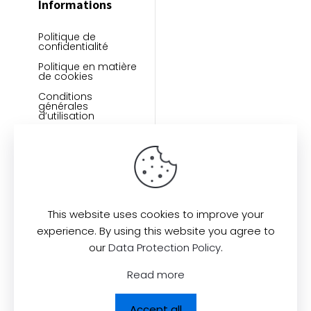
Informations
Politique de
confidentialité
Politique en matière
de cookies
Conditions
générales
d’utilisation
This website uses cookies to improve your
experience. By using this website you agree to
our
Data Protection Policy
.
Find us here:
Read more
Accept all
© 2026
All Rights Reserved.