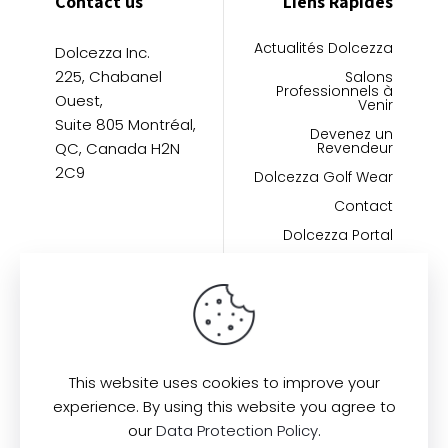
Contact us
Liens Rapides
Actualités Dolcezza
Dolcezza Inc.
225, Chabanel
Salons
Professionnels à
Ouest,
Venir
Suite 805 Montréal,
Devenez un
QC, Canada H2N
Revendeur
2C9
Dolcezza Golf Wear
Contact
Dolcezza Portal
Informations
Politique de
confidentialité
This website uses cookies to improve your
Politique en matière
experience. By using this website you agree to
de cookies
our
Data Protection Policy
.
Conditions